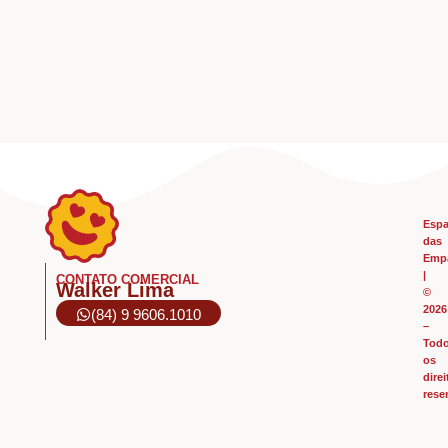
Esp
das
Emp
|
CONTATO COMERCIAL
Walker Lima
©
2026
(84) 9 9606.1010
–
Tod
os
direi
rese